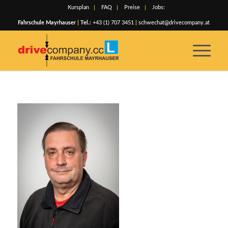
Kursplan
FAQ
Preise
Jobs:
Fahrschule Mayrhauser
|
Tel.:
+43 (1) 707 3451
|
schwechat@drivecompany.at